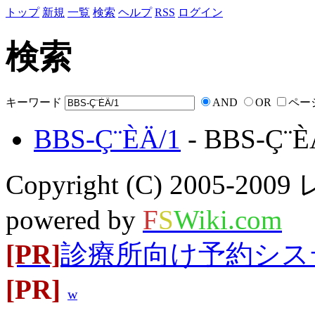
トップ
新規
一覧
検索
ヘルプ
RSS
ログイン
検索
キーワード
AND
OR
ペー
BBS-Ç¨ÈÄ/1
- BBS-Ç¨È
Copyright (C) 2005-20
powered by
F
S
Wiki.com
[PR]
診療所向け予約システム
[PR]
w