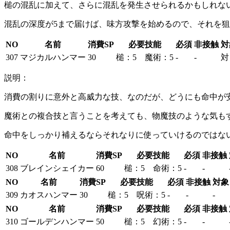
槌の混乱に加えて、さらに混乱を発生させられるかもしれな
混乱の深度が5まで届けば、味方攻撃を始めるので、それを狙
NO
名前
消費SP
必要技能
必須
非接触
対
307
マジカルハンマー
30
槌：5 魔術：5
-
-
対
説明：
消費の割りに意外と高威力な技、なのだが、どうにも命中が
魔術との複合技と言うことを考えても、物魔技のような気も
命中をしっかり補えるならそれなりに使っていけるのではな
NO
名前
消費SP
必要技能
必須
非接触
308
ブレインシェイカー
60
槌：5 命術：5
-
-
NO
名前
消費SP
必要技能
必須
非接触
対象
309
カオスハンマー
30
槌：5 呪術：5
-
-
-
NO
名前
消費SP
必要技能
必須
非接触
310
ゴールデンハンマー
50
槌：5 幻術：5
-
-