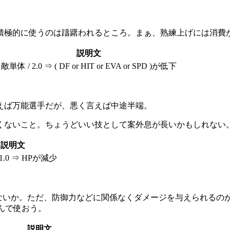
積極的に使うのは躊躇われるところ。まぁ、熟練上げには消費
説明文
敵単体 / 2.0 ⇒ ( DF or HIT or EVA or SPD )が低下
えば万能選手だが、悪く言えば中途半端。
くないこと。ちょうどいい技として案外息が長いかもしれない
説明文
1.0 ⇒ HPが減少
足りないか。ただ、防御力などに関係なくダメージを与えられる
んで使おう。
説明文