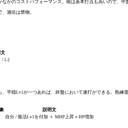
なかなかのコストパフォーマンス。槌は基本打点も高いので、中
で、過信は禁物。
明文
 1.2
も、平穏Lv1が一つあれば、終盤において連打ができる。熟練
象
説明文
自分 / 復活Lv1を付加 ＋ MHP上昇＋HP増加