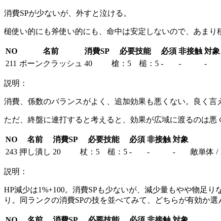
消費SPが少ないが、外すと泣ける。
槌使い的にも斧使い的にも、命中は安定しないので、あまり
NO
名前
消費SP
必要技能
必須
非接触
対象
211
ボーンクラッシュ
40
槍：5 槌：5
-
-
-
説明：
消費、係数のバランスがよく、追加効果も悪くない。良く言
ただ、終盤に連打すると考えると、効果が広域に渡るのは悪
NO
名前
消費SP
必要技能
必須
非接触
対象
243
押し潰し
20
杖：5 槌：5
-
-
-
敵単体 / 
説明：
HP減少は1%+100。消費SPも少ないが、減少量もやや物
り。同ランクの消費SPの技を並べてみて、どちらが有効か選
NO
名前
消費SP
必要技能
必須
非接触
対象