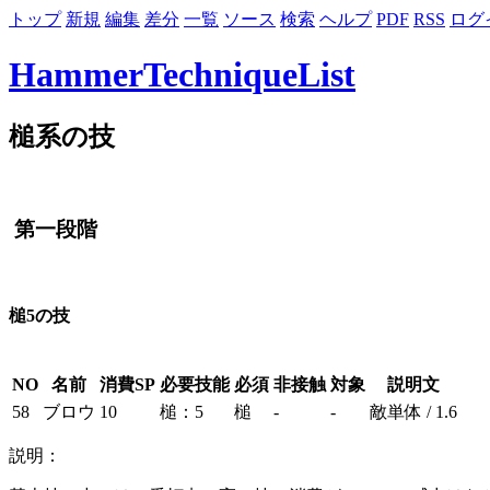
トップ
新規
編集
差分
一覧
ソース
検索
ヘルプ
PDF
RSS
ログ
HammerTechniqueList
槌系の技
第一段階
槌5の技
NO
名前
消費SP
必要技能
必須
非接触
対象
説明文
58
ブロウ
10
槌：5
槌
-
-
敵単体 / 1.6
説明：