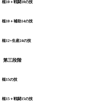
槌10＋戦闘10の技
槌10＋補助14の技
槌12+生産24の技
第三段階
槌15の技
槌15＋戦闘15の技