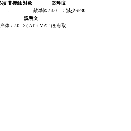
必須
非接触
対象
説明文
-
-
敵単体 / 3.0 ：減少SP30
説明文
単体 / 2.0 ⇒ ( AT＋MAT )を奪取