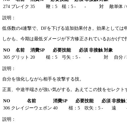
274
ブレイク
35
鞭：5 槌：5
-
-
対
敵単体 /
説明：
低係数の4連撃で、DFを下げる追加効果付き。効果としては
しかも、今期は最低ダメージが下方修正されているおかげで
NO
名前
消費SP
必要技能
必須
非接触
対象
305
グリット
20
槌：5 弓矢：5
-
-
対
自分 /
説明：
自分を強化しながら相手を攻撃する技。
正直、中途半端さが強い気がする。あえてこの技をセレクト
NO
名前
消費SP
必要技能
必須
非接触
306
クレイジーウェポン
40
槌：5 吹矢：5
-
遠
説明：