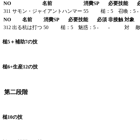
NO
名前
消費SP
必要技能
311
サモン・ジャイアントハンマー
55
槌：5 召喚：5
-
NO
名前
消費SP
必要技能
必須
非接触
対象
312
出る杭は打つ
50
槌：5 魅惑：5
-
-
対
敵
槌5＋補助7の技
槌6+生産12の技
第二段階
槌10の技