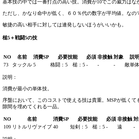
基本技の中では一番打点の高い技。消費が10でこの威力は
ただし、かなり命中が低く、６０％代の数字が平均値。なの
敏捷の高い相手に対しては連発しないほうがいいかも。
槌5＋戦闘5の技
NO
名前
消費SP
必要技能
必須
非接触
対象
説
73
タックル
5
格闘：5 槌：5
-
-
-
敵単体 /
説明：
消費が最小の単体技。
序盤において、このコストで使える技は貴重。MSPが低くて
隙間を埋めてくれる一品。
NO
名前
消費SP
必要技能
必須
非接触
対
109
リトルリヴァイブ
40
短剣：5 槌：5
-
遠
-