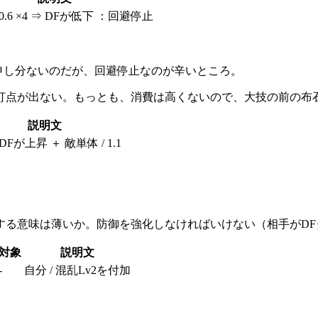
 0.6 ×4 ⇒ DFが低下 ：回避停止
申し分ないのだが、回避停止なのが辛いところ。
打点が出ない。もっとも、消費は高くないので、大技の前の布
説明文
 DFが上昇 ＋ 敵単体 / 1.1
する意味は薄いか。防御を強化しなければいけない（相手がD
対象
説明文
-
自分 / 混乱Lv2を付加