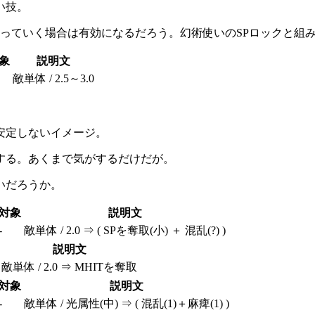
い技。
っていく場合は有効になるだろう。幻術使いのSPロックと組
象
説明文
敵単体 / 2.5～3.0
安定しないイメージ。
する。あくまで気がするだけだが。
いだろうか。
対象
説明文
-
敵単体 / 2.0 ⇒ ( SPを奪取(小) ＋ 混乱(?) )
説明文
敵単体 / 2.0 ⇒ MHITを奪取
対象
説明文
-
敵単体 / 光属性(中) ⇒ ( 混乱(1)＋麻痺(1) )