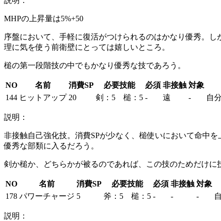
説明：
MHPの上昇量は5%+50
序盤において、手軽に復活がつけられるのはかなり優秀。しか
理に気を使う前衛壁にとっては嬉しいところ。
槌の第一段階技の中でもかなり優秀な技であろう。
NO
名前
消費SP
必要技能
必須
非接触
対象
144
ヒットアップ
20
剣：5 槌：5
-
遠
-
自分
説明：
非接触自己強化技。消費SPが少なく、槌使いにおいて命中
優秀な部類に入るだろう。
剣か槌か、どちらかが被るのであれば、この技のためだけに
NO
名前
消費SP
必要技能
必須
非接触
対象
178
パワーチャージ
5
斧：5 槌：5
-
-
-
説明：