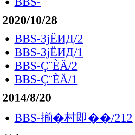
BBS-
2020/10/28
BBS-ЗјЁИД/2
BBS-ЗјЁИД/1
BBS-Ç¨ÈÄ/2
BBS-Ç¨ÈÄ/1
2014/8/20
BBS-揃�村即��/212