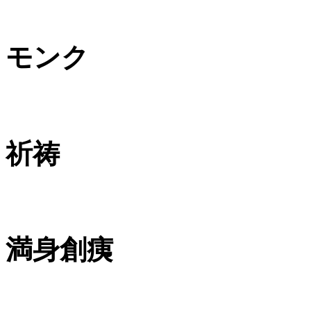
モンク
祈祷
満身創痍