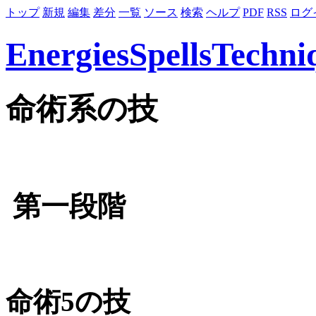
トップ
新規
編集
差分
一覧
ソース
検索
ヘルプ
PDF
RSS
ログ
EnergiesSpellsTechni
命術系の技
第一段階
命術5の技